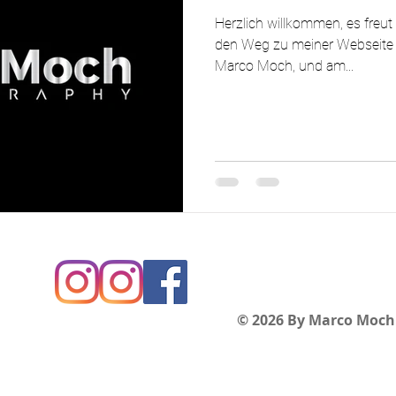
Herzlich willkommen, es freut
den Weg zu meiner Webseite 
Marco Moch, und am...
© 2026 By Marco Moch.