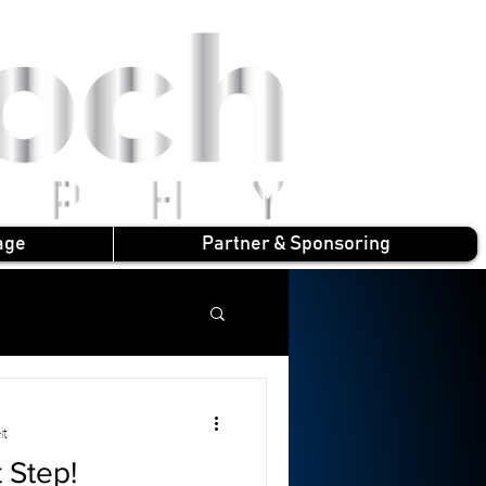
age
Partner & Sponsoring
it
 Step!